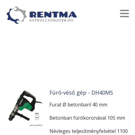
Fúró-véső gép - DH40MS
Furat Ø betonbanl 40 mm
Betonban fúrókoronával 105 mm
Névleges teljesítményfelvétel 1100