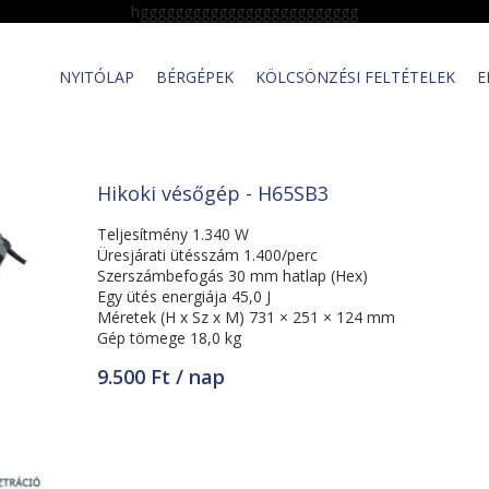
hggggggggggggggggggggggggg
NYITÓLAP
BÉRGÉPEK
KÖLCSÖNZÉSI FELTÉTELEK
E
Hikoki vésőgép - H65SB3
Teljesítmény 1.340 W
Üresjárati ütésszám 1.400/perc
Szerszámbefogás 30 mm hatlap (Hex)
Egy ütés energiája 45,0 J
Méretek (H x Sz x M) 731 × 251 × 124 mm
Gép tömege 18,0 kg
9.500 Ft / nap