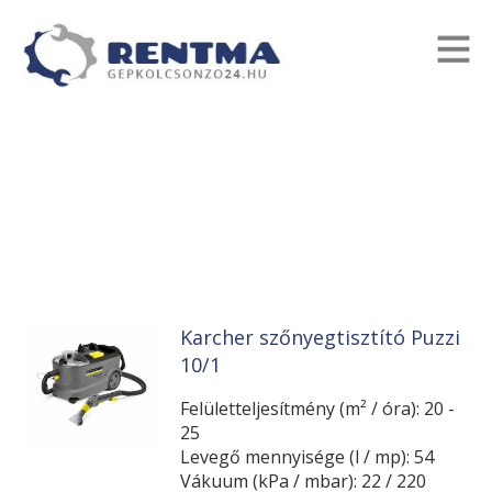
Karcher szőnyegtisztító Puzzi
10/1
Felületteljesítmény (m² / óra): 20 -
25
Levegő mennyisége (l / mp): 54
Vákuum (kPa / mbar): 22 / 220