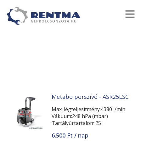
Metabo porszívó - ASR25LSC
Max. légteljesítmény:4380 l/min
Vákuum:248 hPa (mbar)
Tartályűrtartalom:25 l
6.500 Ft / nap