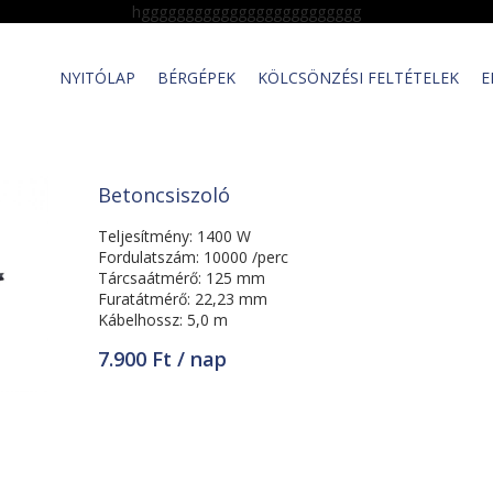
hggggggggggggggggggggggggg
NYITÓLAP
BÉRGÉPEK
KÖLCSÖNZÉSI FELTÉTELEK
E
Betoncsiszoló
Teljesítmény: 1400 W
Fordulatszám: 10000 /perc
Tárcsaátmérő: 125 mm
Furatátmérő: 22,23 mm
Kábelhossz: 5,0 m
7.900 Ft / nap