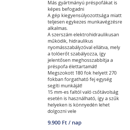
Más gyártmányú préspofákat is
képes befogadni
A gép kiegyensúlyozottsága miatt
teljesen egykezes munkavégzésre
alkalmas.
A szerszám elektrohidraulikusan
működik, hidraulikus
nyomásszabályzóval ellátva, mely
a tolóerőt szabályozza, így
jelentősen meghosszabbítja a
préspofa élettartamát!
Megszokott 180 fok helyett 270
fokban forgatható fej egység
segíti munkáját!
15 mm-es faltól való csőtávolság
esetén is használható, így a szűk
helyeken is könnyedén lehet
dolgozni vele
9.900 Ft / nap