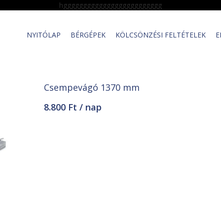
hggggggggggggggggggggggggg
NYITÓLAP
BÉRGÉPEK
KÖLCSÖNZÉSI FELTÉTELEK
E
Csempevágó 1370 mm
8.800 Ft / nap