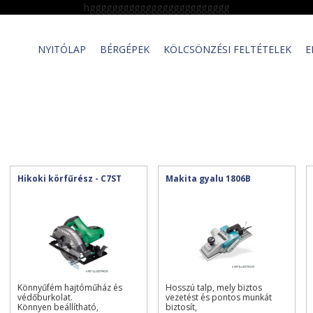
hggggggggggggggggggggggggg
NYITÓLAP
BÉRGÉPEK
KÖLCSÖNZÉSI FELTÉTELEK
E
Hikoki körfűrész - C7ST
Makita gyalu 1806B
Könnyűfém hajtóműház és
Hosszú talp, mely biztos
védőburkolat.
vezetést és pontos munkát
Könnyen beállítható,
biztosít,