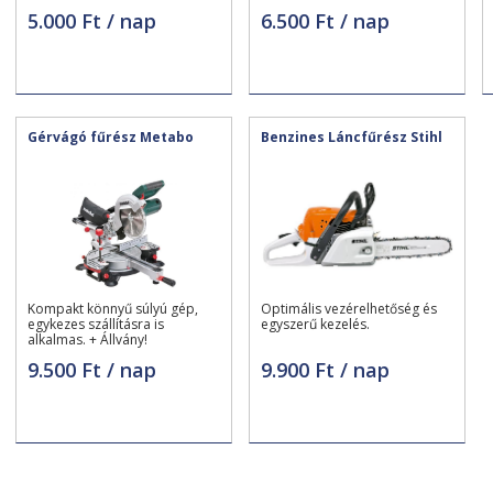
reteszelhető dőlésszög és
Nagy "V" horony
5.000 Ft / nap
6.500 Ft / nap
vágásmélység
Gérvágó fűrész Metabo
Benzines Láncfűrész Stihl
Kompakt könnyű súlyú gép,
Optimális vezérelhetőség és
egykezes szállításra is
egyszerű kezelés.
alkalmas. + Állvány!
9.500 Ft / nap
9.900 Ft / nap